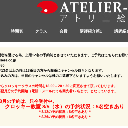
時間表
クラス
会費
講師紹介第1
講師紹
過密を避ける為、上限12名の予約制とさせていただきます。ご予約はこちらにお願
iere.co.jp
680
が13名以上の時は13番目の方から順番にキャンセル待ちとなります。
し込みの方は、当日のキャンセルは極力ご遠慮下さいますようお願いいたします。
月からクロッキークラスの時間を18:00～20：30に変更させて頂いております。
が翌月分の予約開始（電話・メールにて各回先着12名まで）となっています。
6年8月の予約は、只今受付中。
クロッキー教室 8/5（水）の予約状況：5名空きあり
＊8/12の予約状況：8名空きあり＊
＊8/26の予約状況：6名空きあり＊