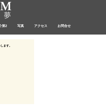
介第2
写真
アクセス
お問合せ
いします。