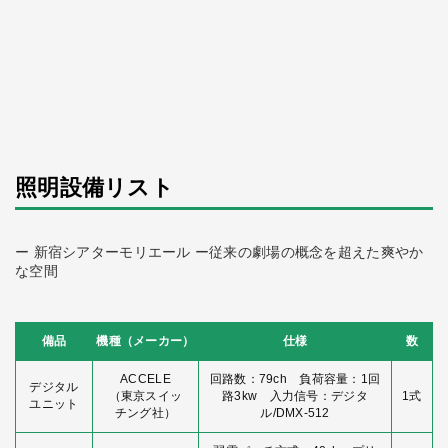
照明設備リスト
ー 新宿シアターモリエール ー従来の劇場の概念を超えた爽やか
な空間
備品
機種（メーカー）
仕様
数
ACCELE
回路数：79ch 負荷容量：1回
デジタル
（東京スイッ
路3kw 入力信号：デジタ
1式
ユニット
チング社）
ル/DMX-512