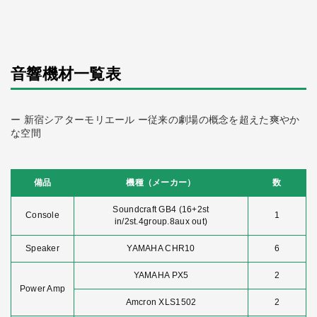
音響機材一覧表
ー 新宿シアターモリエール ー従来の劇場の概念を超えた爽やか
な空間
備品
機種（メーカー）
数
Soundcraft GB4 (16+2st
Console
1
in/2st.4group.8aux out)
Speaker
YAMAHA CHR10
6
YAMAHA PX5
2
Power Amp
Amcron XLS1502
2