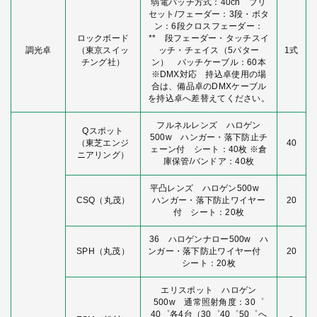
弱電パッチ方式：40ch プリ
セット/フェーダー：3段・ボタ
ン：6段クロスフェーダー：
ロックボード
** 段フェーダー・タッチスイ
調光卓
（東京スイッ
ッチ・チェイス（5パター
1式
チング社）
ン） パッチケーブル：60本
※DMX対応 持込卓使用の場
合は、備品卓のDMXケーブル
を持込卓へ差替えてください。
フルネルレンズ ハロゲン
Qスポット
500w ハンガー・落下防止チ
（東芝エンジ
40
ェーン付 シート：40枚 ※倉
ニアリング）
庫保管/バンドア：40枚
平凸レンズ ハロゲン500w
CSQ（丸茂）
ハンガー・落下防止ワイヤー
20
付 シート：20枚
36 ハロゲンナロー500w ハ
SPH（丸茂）
ンガー・落下防止ワイヤー付
20
シート：20枚
エリスポット ハロゲン
500w 通常照射角度：30゜
40゜各4台（30゜40゜50゜へ