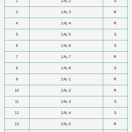
2
1AL-2
S
3
1AL-3
R
4
1AL-4
R
5
1AL-5
S
6
1AL-6
S
7
1AL-7
R
8
1AL-8
S
9
2AL-1
R
10
2AL-2
R
11
2AL-3
S
12
2AL-4
S
13
2AL-5
R