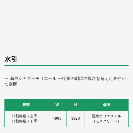
水引
ー 新宿シアターモリエール ー従来の劇場の概念を超えた爽やか
な空間
種類
W
H
備考
引割緞帳（上手）
難燃ポリエステル
4900
3920
引割緞帳（下手）
（モスグリーン）