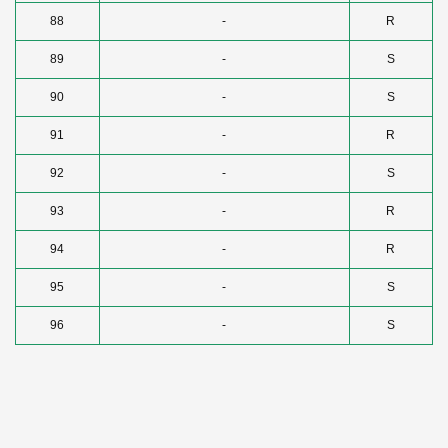
88
-
R
89
-
S
90
-
S
91
-
R
92
-
S
93
-
R
94
-
R
95
-
S
96
-
S