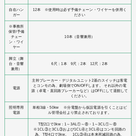
自在ハン
12本 ※使用時は必ず予備チェーン・ワイヤーを併用く
ガー
ださい
※事務所
保管/予備
チェー
10本（音響兼用）
ン・ワイ
ヤー
脚立（舞
台・音響
6尺：1本 9尺：2本 12尺：2本
兼用）
主幹ブレーカー・デジタルユニット2基のスイッチは客電
とコンモの為、劇場側でON/OFFします。 それ以外の電
電源
源（卓電・直回路ブレーカーなど）はOFFにして退館して
ください。
照明専用
単相3線・50kw ※分電盤から仮設電源を引くことはビ
電源
ル管理会社より禁止されております。
T型2口で3kw：1～3AL①～⑧・1～3CL①～⑧
※1CL③と3CL③および1CL④と3CL④はコンモ回路の
為、T型4口で3kw。 1CL③④は本来死滅回路の為、