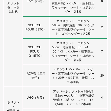
ESM（松村）
8
スポット
変更可能）ハンガー・落下防止
色、ネタ
ワイヤー付 シート・ゴボホル
は持込
ダー：各8枚
エリスポット ハロゲン
SOURCE
500w 照射角度：36゜ハンガ
2
FOUR（ETC）
ー・落下防止ワイヤー付 シー
ト・ゴボホルダー：各2枚
エリスポット ハロゲン
SOURCE
500w 照射角度：36゜×4
FOUR
50゜×3 ハンガー・落下防止
7
Jr（ETC）
ワイヤー付 シート・ゴボホル
ダー：各7枚
ハロゲン100v250w ハンガ
AC/VN（応用
ー・落下防止ワイヤー付 シー
20
光学）
ト：20枚・※1灯吊～仕様 バ
ラ吊可能
アッパーホリゾント用3色4灯
（収納ケース入り）※事務所保
UHQ（丸茂）
4
管/球：12球4組 シート：12
ホリゾン
枚4組 チェーン：2本4組
ト
仮設吊 色