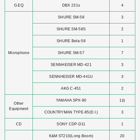
G.EQ
DBX 231s
4
SHURE SM-58
3
SHURE SM-58S
2
SHURE Beta-58
1
Microphone
SHURE SM-57
7
SENNHEISER MD-421
3
SENNHEISER MD-441U
3
AKG C-451
2
YAMAHA SPX-90
1台
Other
Equipment
COUNTRYMAN TYPE-85(D.I.)
3
CD
SONY CDP-D11
1
K&M ST210(Long Boom)
20