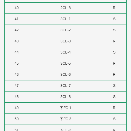
40
2CL-8
R
41
3CL-1
S
42
3CL-2
S
43
3CL-3
R
44
3CL-4
S
45
3CL-5
R
46
3CL-6
R
47
3CL-7
S
48
3CL-8
S
49
下FC-1
R
50
下FC-3
S
51
下FC-3
R