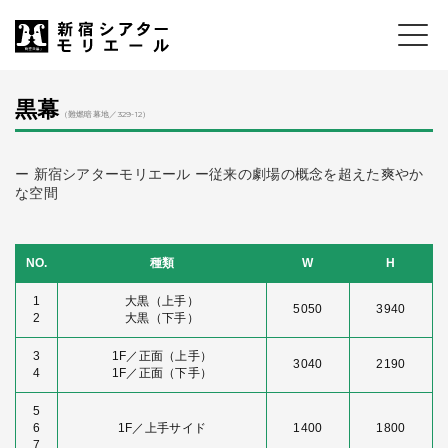
黒幕
（難燃暗幕地／329-12）
ー 新宿シアターモリエール ー従来の劇場の概念を超えた爽やか
な空間
NO.
種類
W
H
1
大黒（上手）
5050
3940
2
大黒（下手）
3
1F／正面（上手）
3040
2190
4
1F／正面（下手）
5
6
1F／上手サイド
1400
1800
7