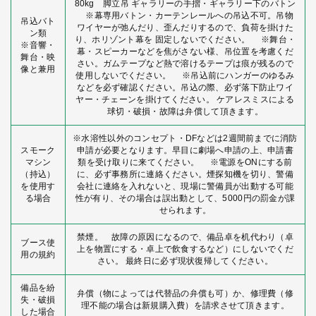
80kg 脚立吊 ギャラリーの手摺・ギャラリー下のバトン
※幕専用バトン・カーテンレールへの吊込不可。吊物
吊込バト
ワイヤーが弛んだり、歪んだりするので、負荷を掛けた
ン類
り、ホリゾント幕を 固定しないでください。 ※舞台・
※音響・
幕・スピーカーなどを焦がさない様、吊位置を考慮くだ
舞台・映
さい。ガムテープなど熱で溶けるテープは痕が残るので
像と兼用
使用しないでください。 ※吊込前にハンガーのゆるみ
などを必ず確認ください。吊込の際、必ず落下防止ワイ
ヤー・チェーンを掛けてください。 ケアレスミスによる
球切・破損・故障は弁償して頂きます。
※水溶性以外のコンセプト・DFなどは2週間前までに消防
スモーク
申請が必要となります。早目に劇場へ申請の上、申請書
マシン
類を受け取りに来てください。 ※電源をONにする前
（持込）
に、必ず事務所に連絡ください。煙探知機を切り、警備
を使用す
会社に連絡を入れないと、現場に警備員が出動する可能
る場合
性が有り、その場合は誤出動として、5000円の罰金が課
せられます。
禁煙。 故障の原因になるので、備品卓を机代わり（卓
ブース使
上を物置にする・卓上で飲食するなど）にしないでくだ
用の規約
さい。 最終日に必ず現状復帰してください。
備品を紛
弁償（物によっては代替品の弁償も可）か、修理費（修
失・破損
理不能の場合は新規購入費）を請求させて頂きます。
した場合