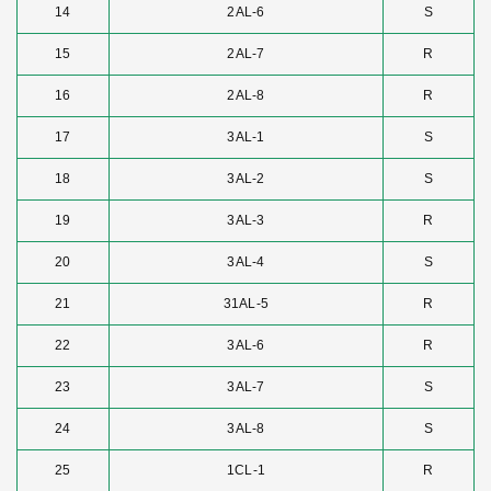
14
2AL-6
S
15
2AL-7
R
16
2AL-8
R
17
3AL-1
S
18
3AL-2
S
19
3AL-3
R
20
3AL-4
S
21
31AL-5
R
22
3AL-6
R
23
3AL-7
S
24
3AL-8
S
25
1CL-1
R