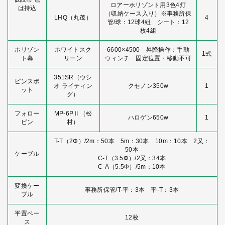
ロアーホリゾント用3色4灯
は持込
（収納ケース入り）※事務所保
LHQ（丸茂）
4
管/球：12球4組 シート：12
枚4組
ホリゾン
ホワイトスク
6600×4500 昇降操作：手動
1式
ト幕
リーン
ウィンチ 固定位置・移動不可
351SR（ウシ
ピンスポ
オ ライティン
クセノン350w
1
ット
グ）
フォロー
MP-6PⅡ（松
ハロゲン650w
1
ビン
村）
T-T（2Φ）/2m：50本 5m：30本 10m：10本 2又：
50本
ケーブル
C-T（3.5Φ）/2又：34本
C-A（5.5Φ）/5m：10本
変換ケー
事務所保管/T-平：3本 平-T：3本
ブル
平置ベー
12枚
ス