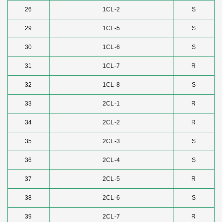
26
1CL-2
S
29
1CL-5
S
30
1CL-6
S
31
1CL-7
R
32
1CL-8
S
33
2CL-1
R
34
2CL-2
R
35
2CL-3
S
36
2CL-4
S
37
2CL-5
R
38
2CL-6
S
39
2CL-7
R