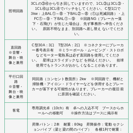
3CLの③④から引き回していますので、1CL③は3CL③・
1CL④は3CL④でパッチをしてください。 C型1口で
照明回路
3kw：上BAL①～⑧・下BAL②～⑧（①は死滅回路）・上
FC①～⑨・下BAL①～⑨ ※回路NG（ブレーカー落
下・石飛び）が生じた場合は、先ず事務所へ申告くださ
い。 原因不明なまま、別回路へ差し替え ないでくださ
い。
C型30A：3口 T型20A：2口 ※コネクターにブレーカ
直回路
ー番号表示有 ※ミラーボール・ムービング・ストロボ
※音響・
などモーター電熱系は必ず直回路を使用してくださ
舞台・映
い。 星球はスライダックなど を持込ください。 拾球
像と兼用
使用でもトランスがおかしくなることがあります。
平行口回
同回路（コンセント数箇所）2kw ※同回路で、機材と
路
掃除機・アイロン・ドライヤーなどを併用するとブレー
※音響・
カーが落下する可能性があります。ブレーカーの復旧 前
舞台・映
に原因を確認ください。
像と兼用
専用調光卓（10ch）有 卓への入込不可 ブースからホ
客電
ールへの移動可 ※操作方法はブースに掲示有
昇降バトン：2本 耐重：80kg 昇降操作：電動 セクシ
ョンパイプ（梁と梁の間のパイプ） 各横1列で耐重：