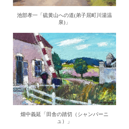
池部孝一「硫黄山への道(弟子屈町川湯温
泉)」
畑中義延「田舎の踏切（シャンパーニ
ュ）」