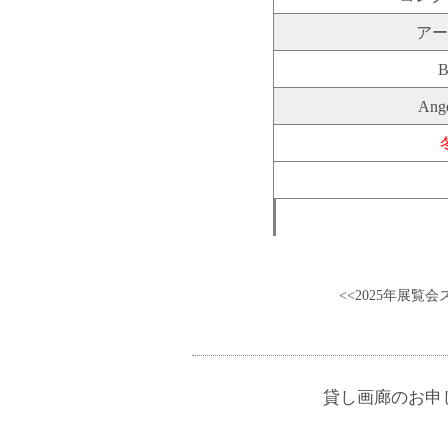
ア
Ange
<<2025年展覧
貸し画廊のお申