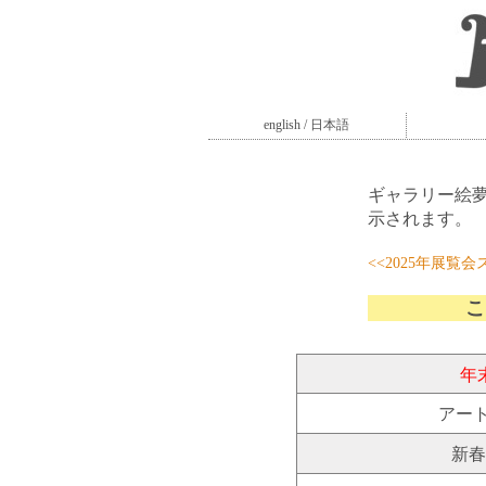
english / 日本語
ギャラリー絵夢
示されます。
<<2025年展覧
こ
年
アー
新