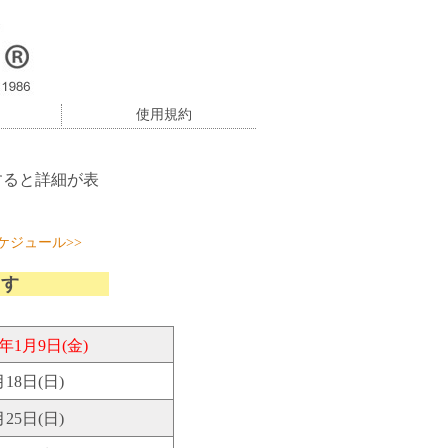
使用規約
すると詳細が表
スケジュール>>
ます
6年1月9日(金)
月18日(日)
月25日(日)