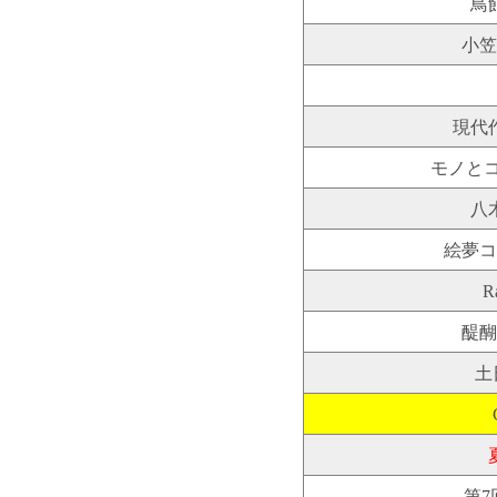
鳥
小
現代
モノとコ
八
絵夢
R
醍
土
第7