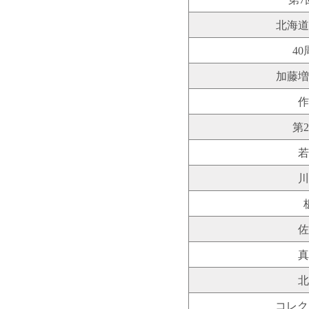
北海
4
加藤
第
コレクタ