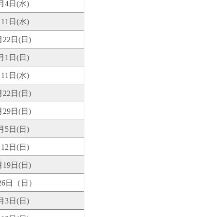
月4日(水)
11日(水)
月22日(日)
月1日(日)
11日(水)
月22日(日)
月29日(日)
月5日(日)
12日(日)
月19日(日)
月26日（日）
月3日(日)