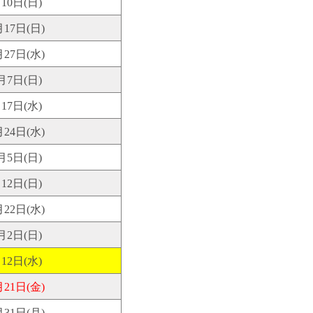
10日(日)
月17日(日)
月27日(水)
月7日(日)
17日(水)
月24日(水)
月5日(日)
12日(日)
月22日(水)
月2日(日)
12日(水)
月21日(金)
月31日(月)