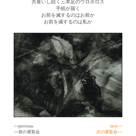
共食いし続く
三本足のウロボロス
手紙が届く
お前を滅するのは
お前か
お前を滅するのは
私か
<<previous
next>>
<<前の展覧会
次の展覧会>>